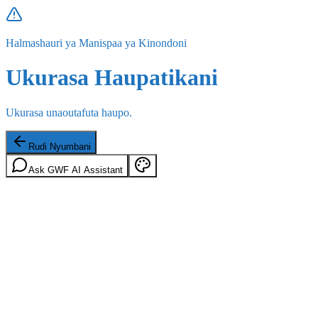
Halmashauri ya Manispaa ya Kinondoni
Ukurasa Haupatikani
Ukurasa unaoutafuta haupo.
Rudi Nyumbani
Ask GWF AI Assistant