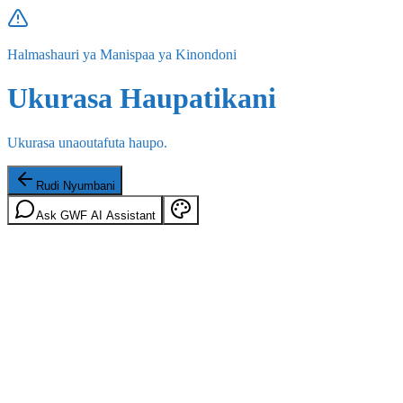
Halmashauri ya Manispaa ya Kinondoni
Ukurasa Haupatikani
Ukurasa unaoutafuta haupo.
Rudi Nyumbani
Ask GWF AI Assistant