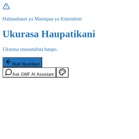
Halmashauri ya Manispaa ya Kinondoni
Ukurasa Haupatikani
Ukurasa unaoutafuta haupo.
Rudi Nyumbani
Ask GWF AI Assistant