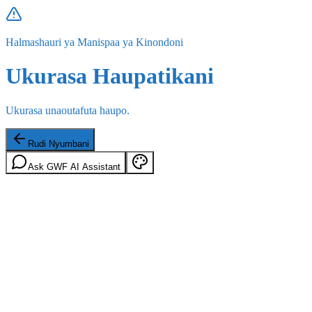
Halmashauri ya Manispaa ya Kinondoni
Ukurasa Haupatikani
Ukurasa unaoutafuta haupo.
Rudi Nyumbani
Ask GWF AI Assistant