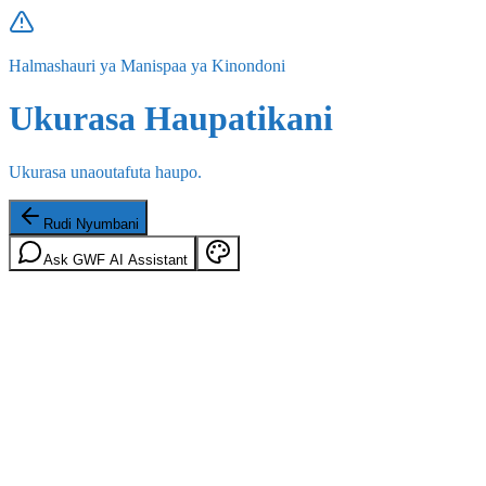
Halmashauri ya Manispaa ya Kinondoni
Ukurasa Haupatikani
Ukurasa unaoutafuta haupo.
Rudi Nyumbani
Ask GWF AI Assistant