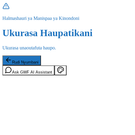
Halmashauri ya Manispaa ya Kinondoni
Ukurasa Haupatikani
Ukurasa unaoutafuta haupo.
Rudi Nyumbani
Ask GWF AI Assistant