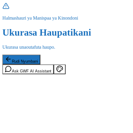
Halmashauri ya Manispaa ya Kinondoni
Ukurasa Haupatikani
Ukurasa unaoutafuta haupo.
Rudi Nyumbani
Ask GWF AI Assistant