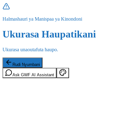
Halmashauri ya Manispaa ya Kinondoni
Ukurasa Haupatikani
Ukurasa unaoutafuta haupo.
Rudi Nyumbani
Ask GWF AI Assistant