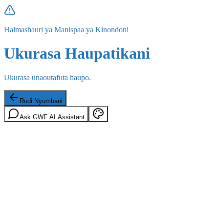
Halmashauri ya Manispaa ya Kinondoni
Ukurasa Haupatikani
Ukurasa unaoutafuta haupo.
Rudi Nyumbani
Ask GWF AI Assistant