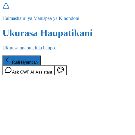
Halmashauri ya Manispaa ya Kinondoni
Ukurasa Haupatikani
Ukurasa unaoutafuta haupo.
Rudi Nyumbani
Ask GWF AI Assistant