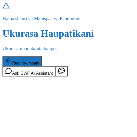
Halmashauri ya Manispaa ya Kinondoni
Ukurasa Haupatikani
Ukurasa unaoutafuta haupo.
Rudi Nyumbani
Ask GWF AI Assistant