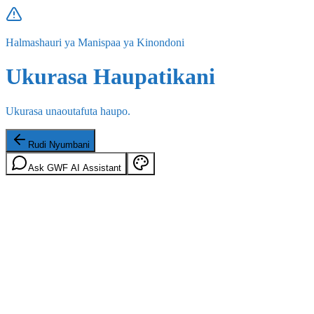
Halmashauri ya Manispaa ya Kinondoni
Ukurasa Haupatikani
Ukurasa unaoutafuta haupo.
Rudi Nyumbani
Ask GWF AI Assistant