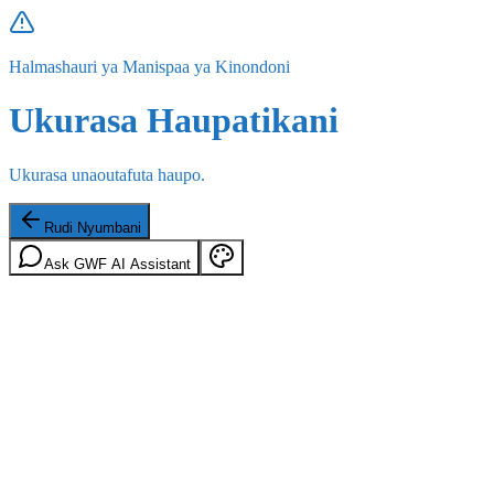
Halmashauri ya Manispaa ya Kinondoni
Ukurasa Haupatikani
Ukurasa unaoutafuta haupo.
Rudi Nyumbani
Ask GWF AI Assistant