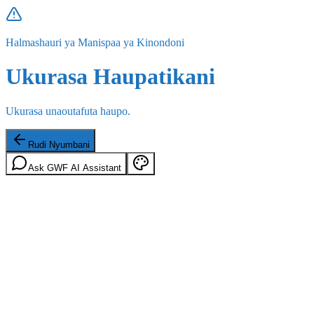
Halmashauri ya Manispaa ya Kinondoni
Ukurasa Haupatikani
Ukurasa unaoutafuta haupo.
Rudi Nyumbani
Ask GWF AI Assistant