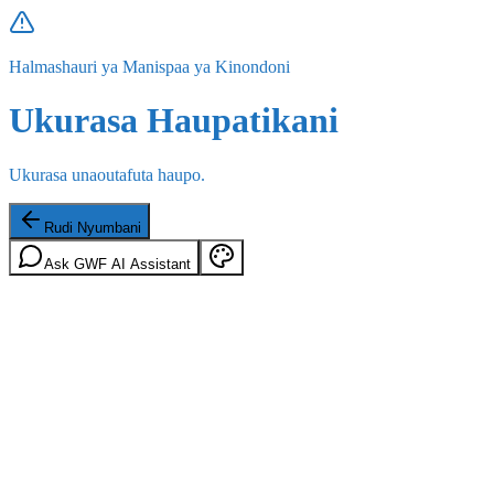
Halmashauri ya Manispaa ya Kinondoni
Ukurasa Haupatikani
Ukurasa unaoutafuta haupo.
Rudi Nyumbani
Ask GWF AI Assistant