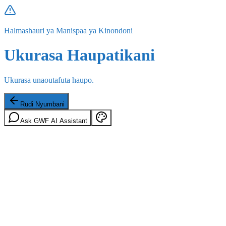
Halmashauri ya Manispaa ya Kinondoni
Ukurasa Haupatikani
Ukurasa unaoutafuta haupo.
Rudi Nyumbani
Ask GWF AI Assistant