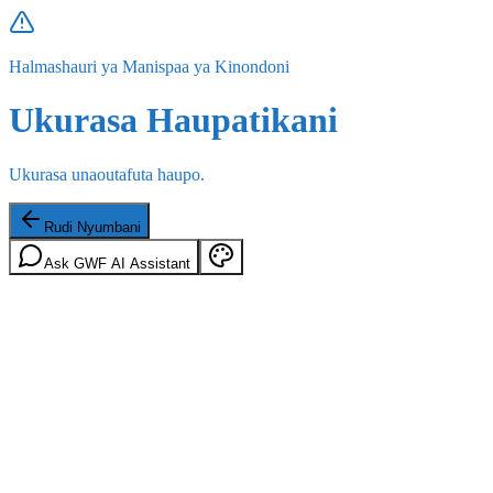
Halmashauri ya Manispaa ya Kinondoni
Ukurasa Haupatikani
Ukurasa unaoutafuta haupo.
Rudi Nyumbani
Ask GWF AI Assistant