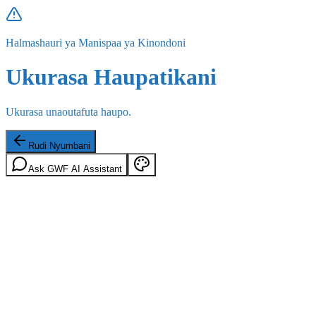
Halmashauri ya Manispaa ya Kinondoni
Ukurasa Haupatikani
Ukurasa unaoutafuta haupo.
Rudi Nyumbani
Ask GWF AI Assistant