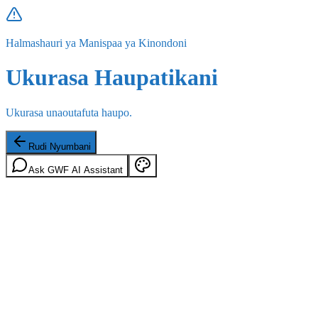
Halmashauri ya Manispaa ya Kinondoni
Ukurasa Haupatikani
Ukurasa unaoutafuta haupo.
Rudi Nyumbani
Ask GWF AI Assistant