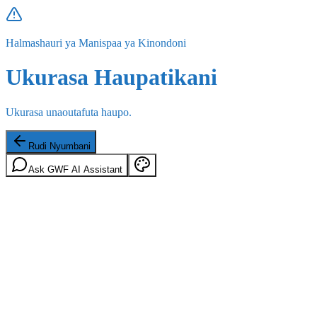
Halmashauri ya Manispaa ya Kinondoni
Ukurasa Haupatikani
Ukurasa unaoutafuta haupo.
Rudi Nyumbani
Ask GWF AI Assistant