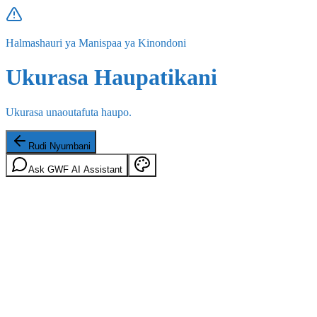
Halmashauri ya Manispaa ya Kinondoni
Ukurasa Haupatikani
Ukurasa unaoutafuta haupo.
Rudi Nyumbani
Ask GWF AI Assistant