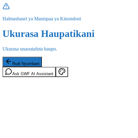
Halmashauri ya Manispaa ya Kinondoni
Ukurasa Haupatikani
Ukurasa unaoutafuta haupo.
Rudi Nyumbani
Ask GWF AI Assistant