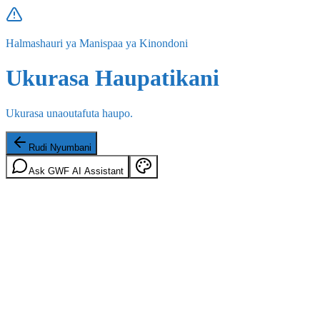
Halmashauri ya Manispaa ya Kinondoni
Ukurasa Haupatikani
Ukurasa unaoutafuta haupo.
Rudi Nyumbani
Ask GWF AI Assistant