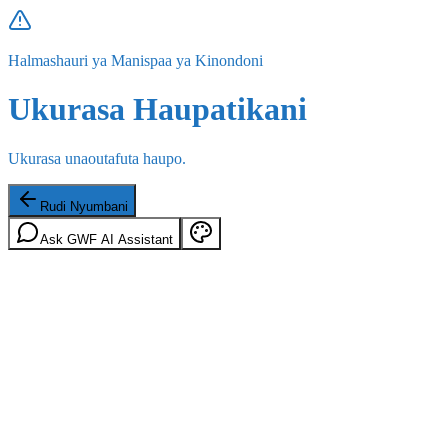
Halmashauri ya Manispaa ya Kinondoni
Ukurasa Haupatikani
Ukurasa unaoutafuta haupo.
Rudi Nyumbani
Ask GWF AI Assistant