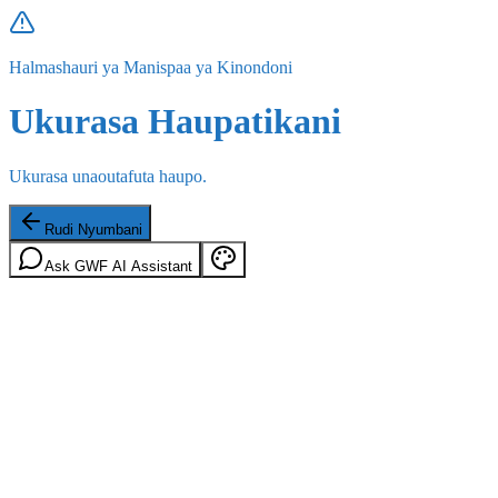
Halmashauri ya Manispaa ya Kinondoni
Ukurasa Haupatikani
Ukurasa unaoutafuta haupo.
Rudi Nyumbani
Ask GWF AI Assistant