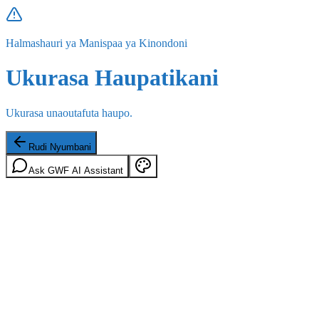
Halmashauri ya Manispaa ya Kinondoni
Ukurasa Haupatikani
Ukurasa unaoutafuta haupo.
Rudi Nyumbani
Ask GWF AI Assistant