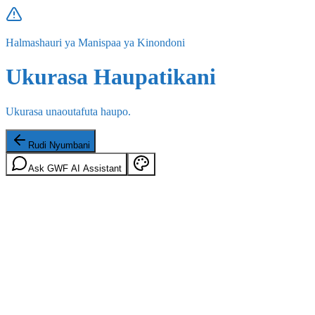
Halmashauri ya Manispaa ya Kinondoni
Ukurasa Haupatikani
Ukurasa unaoutafuta haupo.
Rudi Nyumbani
Ask GWF AI Assistant