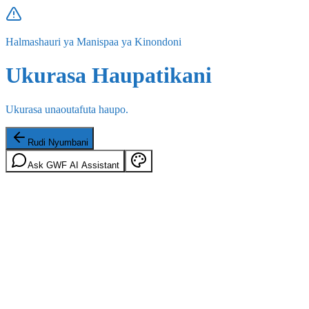
Halmashauri ya Manispaa ya Kinondoni
Ukurasa Haupatikani
Ukurasa unaoutafuta haupo.
Rudi Nyumbani
Ask GWF AI Assistant