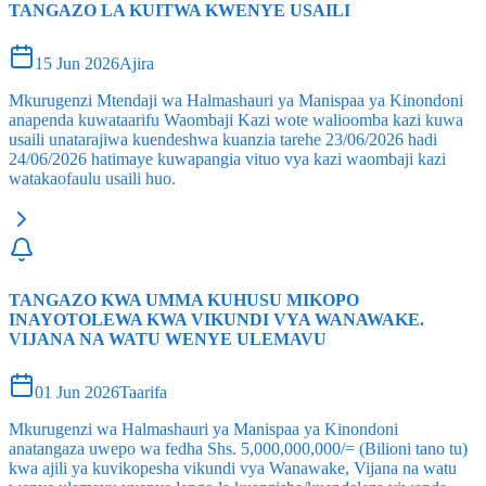
TANGAZO LA KUITWA KWENYE USAILI
15 Jun 2026
Ajira
Mkurugenzi Mtendaji wa Halmashauri ya Manispaa ya Kinondoni
anapenda kuwataarifu Waombaji Kazi wote walioomba kazi kuwa
usaili unatarajiwa kuendeshwa kuanzia tarehe 23/06/2026 hadi
24/06/2026 hatimaye kuwapangia vituo vya kazi waombaji kazi
watakaofaulu usaili huo.
TANGAZO KWA UMMA KUHUSU MIKOPO
INAYOTOLEWA KWA VIKUNDI VYA WANAWAKE.
VIJANA NA WATU WENYE ULEMAVU
01 Jun 2026
Taarifa
Mkurugenzi wa Halmashauri ya Manispaa ya Kinondoni
anatangaza uwepo wa fedha Shs. 5,000,000,000/= (Bilioni tano tu)
kwa ajili ya kuvikopesha vikundi vya Wanawake, Vijana na watu