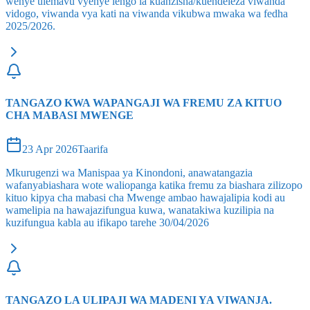
wenye ulemavu vyenye lengo la kuanzisha/kuendeleza viwanda
vidogo, viwanda vya kati na viwanda vikubwa mwaka wa fedha
2025/2026.
TANGAZO KWA WAPANGAJI WA FREMU ZA KITUO
CHA MABASI MWENGE
23 Apr 2026
Taarifa
Mkurugenzi wa Manispaa ya Kinondoni, anawatangazia
wafanyabiashara wote waliopanga katika fremu za biashara zilizopo
kituo kipya cha mabasi cha Mwenge ambao hawajalipia kodi au
wamelipia na hawajazifungua kuwa, wanatakiwa kuzilipia na
kuzifungua kabla au ifikapo tarehe 30/04/2026
TANGAZO LA ULIPAJI WA MADENI YA VIWANJA.