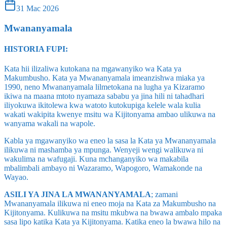
31 Mac 2026
Mwananyamala
HISTORIA FUPI:
Kata hii ilizaliwa kutokana na mgawanyiko wa Kata ya
Makumbusho. Kata ya Mwananyamala imeanzishwa miaka ya
1990, neno Mwananyamala lilmetokana na lugha ya Kizaramo
ikiwa na maana mtoto nyamaza sababu ya jina hili ni tahadhari
iliyokuwa ikitolewa kwa watoto kutokupiga kelele wala kulia
wakati wakipita kwenye msitu wa Kijitonyama ambao ulikuwa na
wanyama wakali na wapole.
Kabla ya mgawanyiko wa eneo la sasa la Kata ya Mwananyamala
ilikuwa ni mashamba ya mpunga. Wenyeji wengi walikuwa ni
wakulima na wafugaji. Kuna mchanganyiko wa makabila
mbalimbali ambayo ni Wazaramo, Wapogoro, Wamakonde na
Wayao.
ASILI YA JINA LA MWANANYAMALA
; zamani
Mwananyamala ilikuwa ni eneo moja na Kata za Makumbusho na
Kijitonyama. Kulikuwa na msitu mkubwa na bwawa ambalo mpaka
sasa lipo katika Kata ya Kijitonyama. Katika eneo la bwawa hilo na