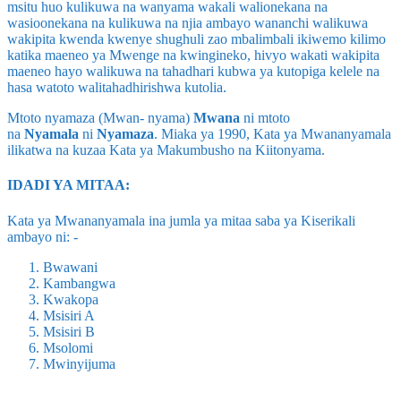
msitu huo kulikuwa na wanyama wakali walionekana na
wasioonekana na kulikuwa na njia ambayo wananchi walikuwa
wakipita kwenda kwenye shughuli zao mbalimbali ikiwemo kilimo
katika maeneo ya Mwenge na kwingineko, hivyo wakati wakipita
maeneo hayo walikuwa na tahadhari kubwa ya kutopiga kelele na
hasa watoto walitahadhirishwa kutolia.
Mtoto nyamaza (Mwan- nyama)
Mwana
ni mtoto
na
Nyamala
ni
Nyamaza
. Miaka ya 1990, Kata ya Mwananyamala
ilikatwa na kuzaa Kata ya Makumbusho na Kiitonyama.
IDADI YA MITAA:
Kata ya Mwananyamala ina jumla ya mitaa saba ya Kiserikali
ambayo ni: -
Bwawani
Kambangwa
Kwakopa
Msisiri A
Msisiri B
Msolomi
Mwinyijuma