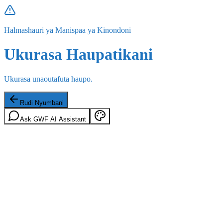
Halmashauri ya Manispaa ya Kinondoni
Ukurasa Haupatikani
Ukurasa unaoutafuta haupo.
Rudi Nyumbani
Ask GWF AI Assistant