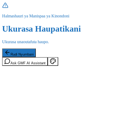
Halmashauri ya Manispaa ya Kinondoni
Ukurasa Haupatikani
Ukurasa unaoutafuta haupo.
Rudi Nyumbani
Ask GWF AI Assistant