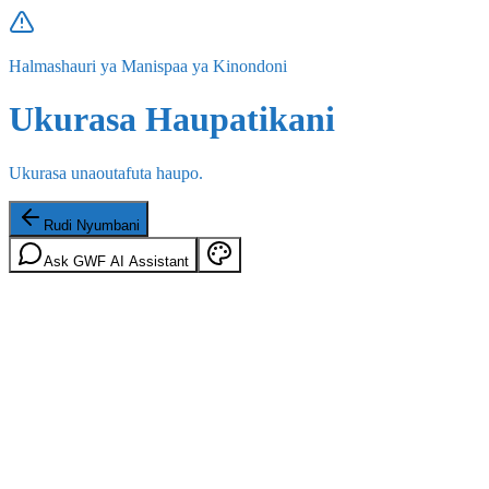
Halmashauri ya Manispaa ya Kinondoni
Ukurasa Haupatikani
Ukurasa unaoutafuta haupo.
Rudi Nyumbani
Ask GWF AI Assistant