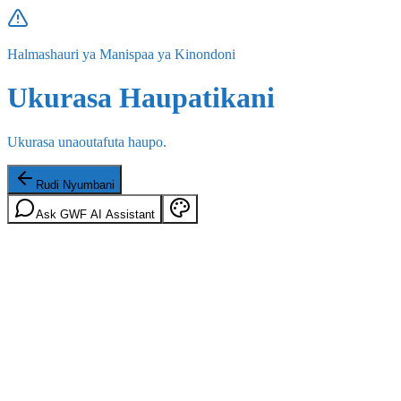
Halmashauri ya Manispaa ya Kinondoni
Ukurasa Haupatikani
Ukurasa unaoutafuta haupo.
Rudi Nyumbani
Ask GWF AI Assistant