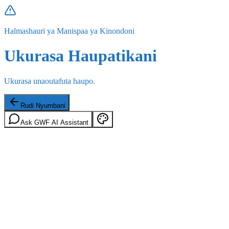
Halmashauri ya Manispaa ya Kinondoni
Ukurasa Haupatikani
Ukurasa unaoutafuta haupo.
Rudi Nyumbani
Ask GWF AI Assistant