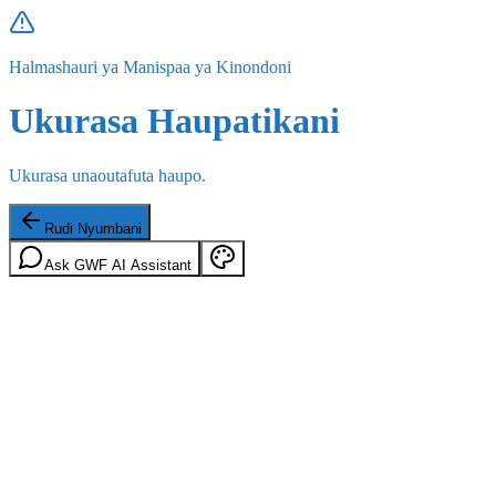
Halmashauri ya Manispaa ya Kinondoni
Ukurasa Haupatikani
Ukurasa unaoutafuta haupo.
Rudi Nyumbani
Ask GWF AI Assistant