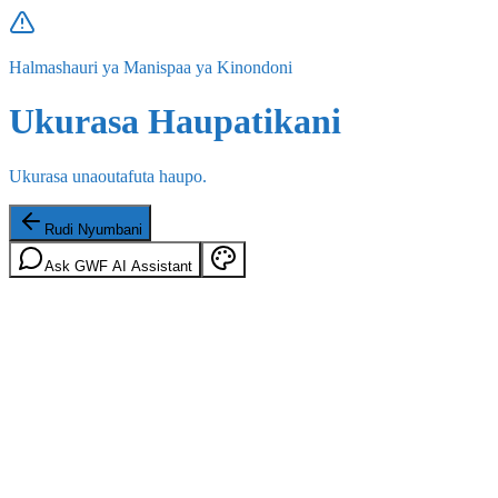
Halmashauri ya Manispaa ya Kinondoni
Ukurasa Haupatikani
Ukurasa unaoutafuta haupo.
Rudi Nyumbani
Ask GWF AI Assistant