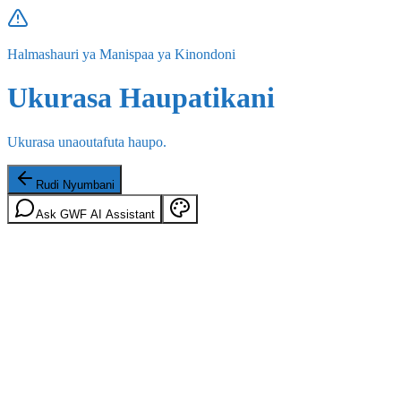
Halmashauri ya Manispaa ya Kinondoni
Ukurasa Haupatikani
Ukurasa unaoutafuta haupo.
Rudi Nyumbani
Ask GWF AI Assistant