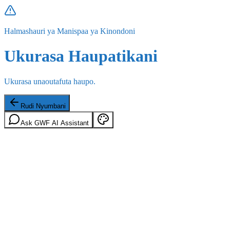
Halmashauri ya Manispaa ya Kinondoni
Ukurasa Haupatikani
Ukurasa unaoutafuta haupo.
Rudi Nyumbani
Ask GWF AI Assistant