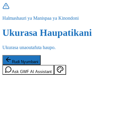
Halmashauri ya Manispaa ya Kinondoni
Ukurasa Haupatikani
Ukurasa unaoutafuta haupo.
Rudi Nyumbani
Ask GWF AI Assistant