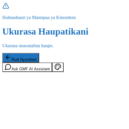
Halmashauri ya Manispaa ya Kinondoni
Ukurasa Haupatikani
Ukurasa unaoutafuta haupo.
Rudi Nyumbani
Ask GWF AI Assistant