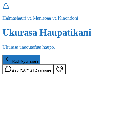
Halmashauri ya Manispaa ya Kinondoni
Ukurasa Haupatikani
Ukurasa unaoutafuta haupo.
Rudi Nyumbani
Ask GWF AI Assistant